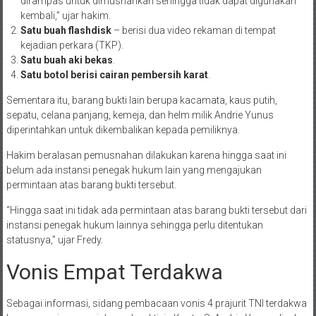
dirampas untuk dimusnahkan sehingga tidak dapat digunakan
kembali,” ujar hakim
.
Satu buah flashdisk
– berisi dua video rekaman di tempat
kejadian perkara (TKP)
.
Satu buah aki bekas
.
Satu botol berisi cairan pembersih karat
.
Sementara itu, barang bukti lain berupa kacamata, kaus putih,
sepatu, celana panjang, kemeja, dan helm milik Andrie Yunus
diperintahkan untuk dikembalikan kepada pemiliknya
.
Hakim beralasan pemusnahan dilakukan karena hingga saat ini
belum ada instansi penegak hukum lain yang mengajukan
permintaan atas barang bukti tersebut.
“Hingga saat ini tidak ada permintaan atas barang bukti tersebut dari
instansi penegak hukum lainnya sehingga perlu ditentukan
statusnya,” ujar Fredy
.
Vonis Empat Terdakwa
Sebagai informasi, sidang pembacaan vonis 4 prajurit TNI terdakwa