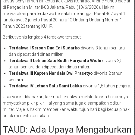
kasus penyiraman air keras ke aktivis KontraS, Andrie Yunus digelar
di Pengadilan Militer II-08 Jakarta, Rabu (10/6/2026). Hakim
menyatakan para terdakwa bersalah melanggar Pasal 467 ayat 1
juncto ayat 2 juncto Pasal 20 huruf C Undang-Undang Nomor 1
Tahun 2023 tentang KUHP
.
Berikut vonis lengkap 4 terdakwa tersebut:
Terdakwa I Sersan Dua Edi Sudarko
divonis 3 tahun penjara
dan dipecat dari dinas militer
.
Terdakwa II Letnan Satu Budhi Hariyanto Widhi
divonis 2,5
tahun penjara dan dipecat dari dinas militer
.
Terdakwa III Kapten Nandala Dwi Prasetyo
divonis 2 tahun
penjara
.
Terdakwa IV Letnan Satu Sami Lakka
divonis 1,5 tahun penjara
.
Usai vonis dibacakan, keempat terdakwa melalui kuasa hukumnya
menyatakan pikir-pikir. Hal yang sama juga disampaikan oditur
militer. Majelis hakim memberikan waktu tujuh hari bagi kedua pihak
untuk menentukan sikap
.
TAUD: Ada Upaya Mengaburkan