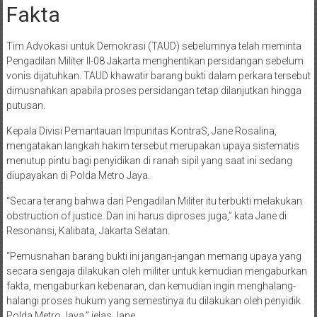
Fakta
Tim Advokasi untuk Demokrasi (TAUD) sebelumnya telah meminta
Pengadilan Militer II-08 Jakarta menghentikan persidangan sebelum
vonis dijatuhkan. TAUD khawatir barang bukti dalam perkara tersebut
dimusnahkan apabila proses persidangan tetap dilanjutkan hingga
putusan
.
Kepala Divisi Pemantauan Impunitas KontraS, Jane Rosalina,
mengatakan langkah hakim tersebut merupakan upaya sistematis
menutup pintu bagi penyidikan di ranah sipil yang saat ini sedang
diupayakan di Polda Metro Jaya.
“Secara terang bahwa dari Pengadilan Militer itu terbukti melakukan
obstruction of justice. Dan ini harus diproses juga,” kata Jane di
Resonansi, Kalibata, Jakarta Selatan
.
“Pemusnahan barang bukti ini jangan-jangan memang upaya yang
secara sengaja dilakukan oleh militer untuk kemudian mengaburkan
fakta, mengaburkan kebenaran, dan kemudian ingin menghalang-
halangi proses hukum yang semestinya itu dilakukan oleh penyidik
Polda Metro Jaya,” jelas Jane
.