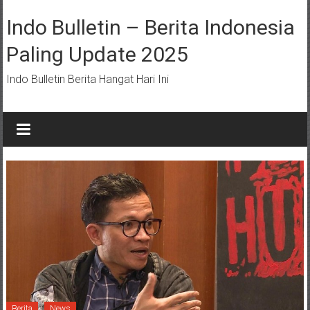
Lompat
ke
Indo Bulletin – Berita Indonesia
konten
Paling Update 2025
Indo Bulletin Berita Hangat Hari Ini
Berita
News