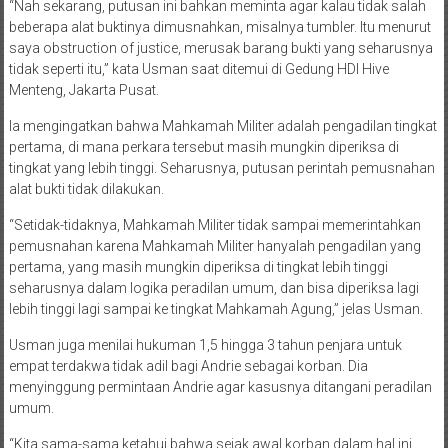
“Nah sekarang, putusan ini bahkan meminta agar kalau tidak salah
beberapa alat buktinya dimusnahkan, misalnya tumbler. Itu menurut
saya obstruction of justice, merusak barang bukti yang seharusnya
tidak seperti itu,” kata Usman saat ditemui di Gedung HDI Hive
Menteng, Jakarta Pusat
.
Ia mengingatkan bahwa Mahkamah Militer adalah pengadilan tingkat
pertama, di mana perkara tersebut masih mungkin diperiksa di
tingkat yang lebih tinggi. Seharusnya, putusan perintah pemusnahan
alat bukti tidak dilakukan.
“Setidak-tidaknya, Mahkamah Militer tidak sampai memerintahkan
pemusnahan karena Mahkamah Militer hanyalah pengadilan yang
pertama, yang masih mungkin diperiksa di tingkat lebih tinggi
seharusnya dalam logika peradilan umum, dan bisa diperiksa lagi
lebih tinggi lagi sampai ke tingkat Mahkamah Agung,” jelas Usman
.
Usman juga menilai hukuman 1,5 hingga 3 tahun penjara untuk
empat terdakwa tidak adil bagi Andrie sebagai korban. Dia
menyinggung permintaan Andrie agar kasusnya ditangani peradilan
umum.
“Kita sama-sama ketahui bahwa sejak awal korban dalam hal ini