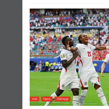
Viral
News
Olahraga