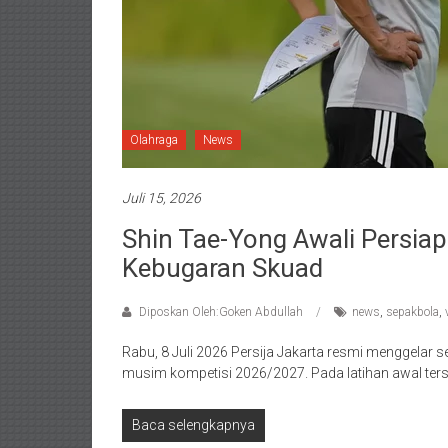
Olahraga
News
Juli 15, 2026
Shin Tae-Yong Awali Persia
Kebugaran Skuad
Diposkan Oleh:Goken Abdullah
news
,
sepakbola
,
Rabu, 8 Juli 2026 Persija Jakarta resmi menggelar 
musim kompetisi 2026/2027. Pada latihan awal terse
Baca selengkapnya