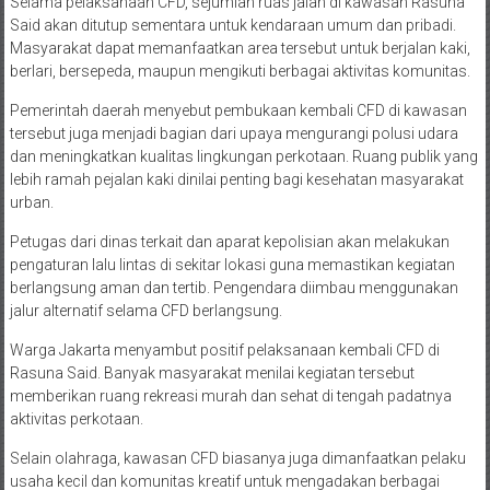
Selama pelaksanaan CFD, sejumlah ruas jalan di kawasan Rasuna
Said akan ditutup sementara untuk kendaraan umum dan pribadi.
Masyarakat dapat memanfaatkan area tersebut untuk berjalan kaki,
berlari, bersepeda, maupun mengikuti berbagai aktivitas komunitas.
Pemerintah daerah menyebut pembukaan kembali CFD di kawasan
tersebut juga menjadi bagian dari upaya mengurangi polusi udara
dan meningkatkan kualitas lingkungan perkotaan. Ruang publik yang
lebih ramah pejalan kaki dinilai penting bagi kesehatan masyarakat
urban.
Petugas dari dinas terkait dan aparat kepolisian akan melakukan
pengaturan lalu lintas di sekitar lokasi guna memastikan kegiatan
berlangsung aman dan tertib. Pengendara diimbau menggunakan
jalur alternatif selama CFD berlangsung.
Warga Jakarta menyambut positif pelaksanaan kembali CFD di
Rasuna Said. Banyak masyarakat menilai kegiatan tersebut
memberikan ruang rekreasi murah dan sehat di tengah padatnya
aktivitas perkotaan.
Selain olahraga, kawasan CFD biasanya juga dimanfaatkan pelaku
usaha kecil dan komunitas kreatif untuk mengadakan berbagai