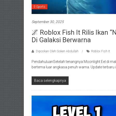
E-Sports
September 30, 2025
🌌 Roblox Fish It Rilis Ikan 
Di Galaksi Berwarna
Diposkan Oleh:Goken Abdullah
Roblox Fish It
PendahuluanSetelah tenangnya Moonlight Eel di mal
bertema luar angkasa penuh warna. Update terbaru
Baca selengkapnya